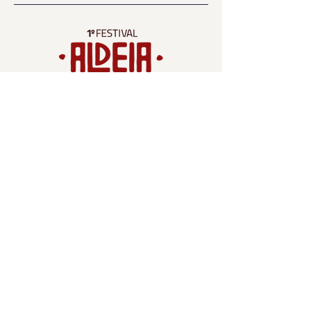
Contato
criacao.tropic@gmail.com
Tel:
(22) 2646-7313
Rua Francisco Mendes, 353, Centro –
Cabo Frio
Navegação
Participantes
Espaço Gourmet
O Festival