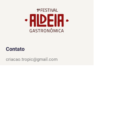
Contato
criacao.tropic@gmail.com
Tel:
(22) 2646-7313
Rua Francisco Mendes, 353, Centro –
Cabo Frio
Navegação
Participantes
Espaço Gourmet
O Festival