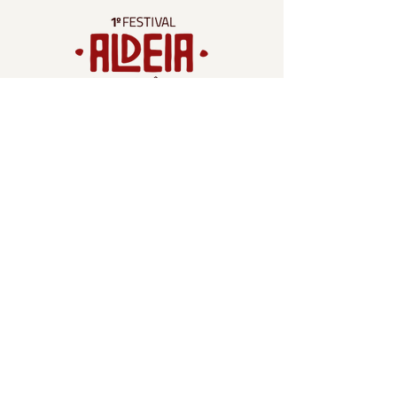
Contato
criacao.tropic@gmail.com
Tel:
(22) 2646-7313
Rua Francisco Mendes, 353, Centro –
Cabo Frio
Navegação
Participantes
Espaço Gourmet
O Festival