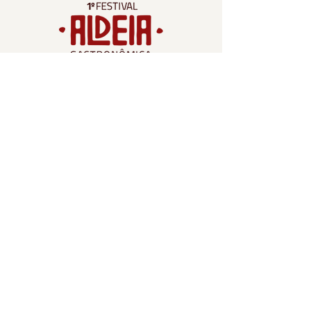
Contato
criacao.tropic@gmail.com
Tel:
(22) 2646-7313
Rua Francisco Mendes, 353, Centro –
Cabo Frio
Navegação
Participantes
Espaço Gourmet
O Festival
Contato