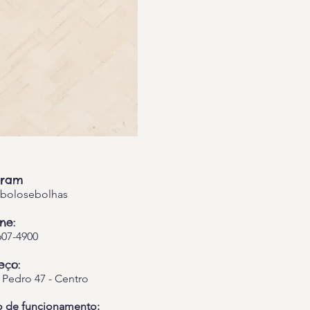
gram
.bolosebolhas
ne:
607-4900
eço:
 Pedro 47 - Centro
o de funcionamento: