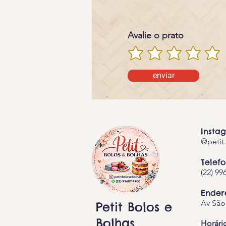
Avalie o prato
enviar
Insta
@petit
Telefo
(22) 99
Ender
Av São
Petit Bolos e
Bolhas
Horári