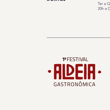
Ter a Q
20h e 