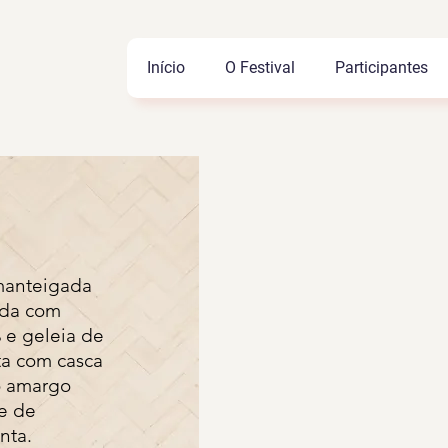
Início
O Festival
Participantes
manteigada
ada com
 e geleia de
ta com casca
o amargo
e de
nta.