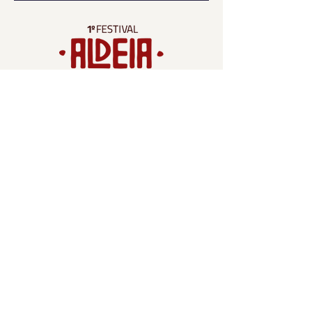
Contato
criacao.tropic@gmail.com
Tel:
(22) 2646-7313
Rua Francisco Mendes, 353, Centro –
Cabo Frio
Navegação
Participantes
Espaço Gourmet
O Festival